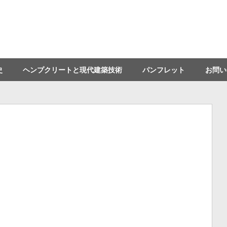
史
ヘンプクリートと現代建築技術
パンフレット
お問い
oard