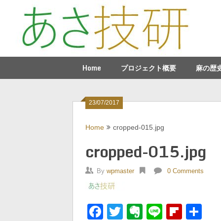
Skip
to
content
Home
プロジェクト概要
麻の歴
23/07/2017
Home
cropped-015.jpg
cropped-015.jpg
By
wpmaster
0 Comments
Facebook
Twitter
Evernote
Line
Flipb
共